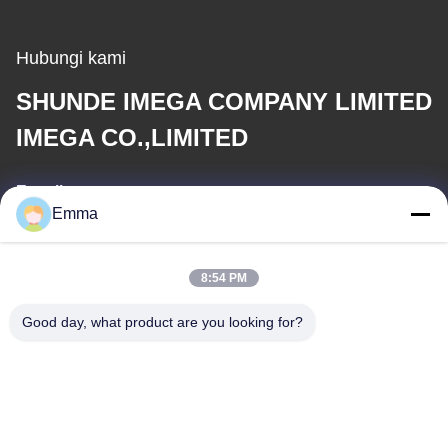
Hubungi kami
SHUNDE IMEGA COMPANY LIMITED
IMEGA CO.,LIMITED
E-mail
Emma
sales8@imega.cn
8:54 PM
Alamat Kami
Good day, what product are you looking for?
Alamat
Kamar 1209-1210, Hai Jun Da Building B, Guizhou Da Dao
Zhong, Ronggui, Shunde, Foshan, Guangdong, Cina
tel