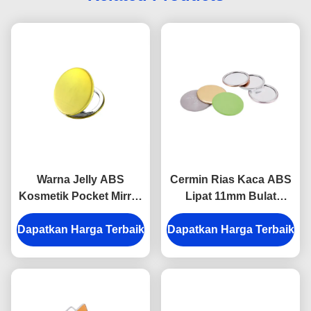
Warna Jelly ABS
Cermin Rias Kaca ABS
Kosmetik Pocket Mirror
Lipat 11mm Bulat
Debossing 10mm Tebal
Compact Mirror Logo
Dapatkan Harga Terbaik
Cermin Tangan Kecil
Dapatkan Harga Terbaik
Kulit PU