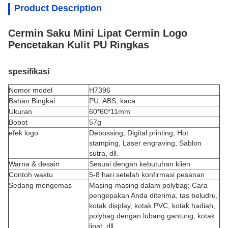
Product Description
Cermin Saku Mini Lipat Cermin Logo
Pencetakan Kulit PU Ringkas
spesifikasi
Nomor model
H7396
Bahan Bingkai
PU, ABS, kaca
Ukuran
60*60*11mm
Bobot
57g
efek logo
Debossing, Digital printing, Hot
stamping, Laser engraving, Sablon
sutra, dll.
Warna & desain
Sesuai dengan kebutuhan klien
Contoh waktu
5-8 hari setelah konfirmasi pesanan
Sedang mengemas
Masing-masing dalam polybag; Cara
pengepakan Anda diterima, tas beludru,
kotak display, kotak PVC, kotak hadiah,
polybag dengan lubang gantung, kotak
lipat, dll.