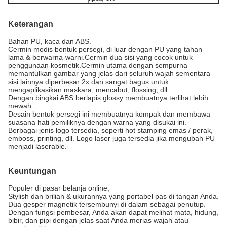
Keterangan
Bahan PU, kaca dan ABS.
Cermin modis bentuk persegi, di luar dengan PU yang tahan
lama & berwarna-warni.Cermin dua sisi yang cocok untuk
penggunaan kosmetik.Cermin utama dengan sempurna
memantulkan gambar yang jelas dari seluruh wajah sementara
sisi lainnya diperbesar 2x dan sangat bagus untuk
mengaplikasikan maskara, mencabut, flossing, dll.
Dengan bingkai ABS berlapis glossy membuatnya terlihat lebih
mewah.
Desain bentuk persegi ini membuatnya kompak dan membawa
suasana hati pemiliknya dengan warna yang disukai ini.
Berbagai jenis logo tersedia, seperti hot stamping emas / perak,
emboss, printing, dll. Logo laser juga tersedia jika mengubah PU
menjadi laserable.
Keuntungan
Populer di pasar belanja online;
Stylish dan brilian & ukurannya yang portabel pas di tangan Anda.
Dua gesper magnetik tersembunyi di dalam sebagai penutup.
Dengan fungsi pembesar, Anda akan dapat melihat mata, hidung,
bibir, dan pipi dengan jelas saat Anda merias wajah atau