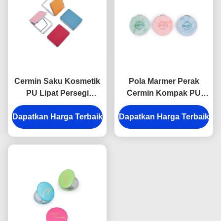
Cermin Saku Kosmetik
Pola Marmer Perak
PU Lipat Persegi
Cermin Kompak PU
Panjang 11mm Tebal
ABS 10mm Tebal Lipat
Dapatkan Harga Terbaik
Cermin Perjalanan Kecil
Dapatkan Harga Terbaik
Cermin Rias