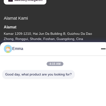
Alamat Kami
Alamat
Kamar 1209-1210, Hai Jun Da Building B, Guizhou Da Dao
Zhong, Ronggui, Shunde, Foshan, Guangdong, Cina
tel
Emma
86-15816904632
4:15 AM
Good day, what product are you looking for?
Kebijakan Privasi
|
Sitemap
Cina Kualitas Baik Pemegang Gantungan Kunci Logam Pemasok.
Hak cipta © -2026 SHUNDE IMEGA COMPANY LIMITED IMEGA
CO.,LIMITED Semua hak dilindungi.