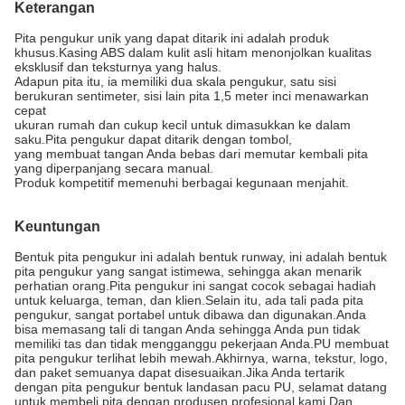
Keterangan
Pita pengukur unik yang dapat ditarik ini adalah produk
khusus.Kasing ABS dalam kulit asli hitam menonjolkan kualitas
eksklusif dan teksturnya yang halus.
Adapun pita itu, ia memiliki dua skala pengukur, satu sisi
berukuran sentimeter, sisi lain pita 1,5 meter inci menawarkan
cepat
ukuran rumah dan cukup kecil untuk dimasukkan ke dalam
saku.Pita pengukur dapat ditarik dengan tombol,
yang membuat tangan Anda bebas dari memutar kembali pita
yang diperpanjang secara manual.
Produk kompetitif memenuhi berbagai kegunaan menjahit.
Keuntungan
Bentuk pita pengukur ini adalah bentuk runway, ini adalah bentuk
pita pengukur yang sangat istimewa, sehingga akan menarik
perhatian orang.Pita pengukur ini sangat cocok sebagai hadiah
untuk keluarga, teman, dan klien.Selain itu, ada tali pada pita
pengukur, sangat portabel untuk dibawa dan digunakan.Anda
bisa memasang tali di tangan Anda sehingga Anda pun tidak
memiliki tas dan tidak mengganggu pekerjaan Anda.PU membuat
pita pengukur terlihat lebih mewah.Akhirnya, warna, tekstur, logo,
dan paket semuanya dapat disesuaikan.Jika Anda tertarik
dengan pita pengukur bentuk landasan pacu PU, selamat datang
untuk membeli pita dengan produsen profesional kami.Dan