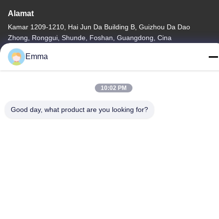
Alamat
Kamar 1209-1210, Hai Jun Da Building B, Guizhou Da Dao
Zhong, Ronggui, Shunde, Foshan, Guangdong, Cina
Emma
tel
86-15816904632
10:02 PM
Good day, what product are you looking for?
Kebijakan Privasi
|
Sitemap
Cina Kualitas Baik Pemegang Gantungan Kunci Logam Pemasok.
Hak cipta © -2026 SHUNDE IMEGA COMPANY LIMITED IMEGA
CO.,LIMITED Semua hak dilindungi.