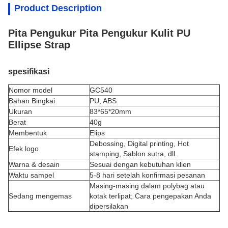
Product Description
Pita Pengukur Pita Pengukur Kulit PU
Ellipse Strap
spesifikasi
Nomor model
GC540
Bahan Bingkai
PU, ABS
Ukuran
83*65*20mm
Berat
40g
Membentuk
Elips
Debossing, Digital printing, Hot
Efek logo
stamping, Sablon sutra, dll.
Warna & desain
Sesuai dengan kebutuhan klien
Waktu sampel
5-8 hari setelah konfirmasi pesanan
Masing-masing dalam polybag atau
Sedang mengemas
kotak terlipat; Cara pengepakan Anda
dipersilakan