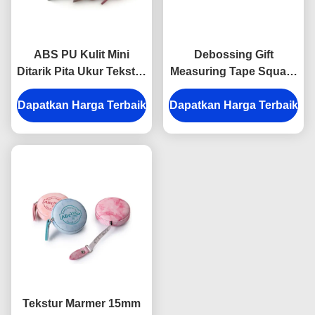
ABS PU Kulit Mini
Debossing Gift
Ditarik Pita Ukur Tekstur
Measuring Tape Square
Kain Debossing Logo
Embossed Logo ABS
Dapatkan Harga Terbaik
Souvenir
Dapatkan Harga Terbaik
PU
Tekstur Marmer 15mm