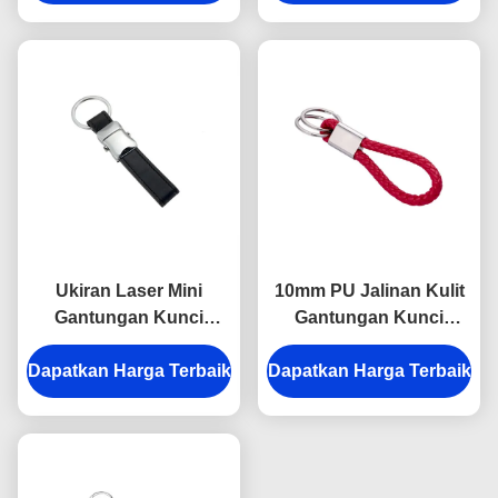
Ukiran Laser Mini
10mm PU Jalinan Kulit
Gantungan Kunci
Gantungan Kunci
Souvenir Personalized
Debossing Logo Mobil
Dapatkan Harga Terbaik
Kulit Gantungan Kunci
Dapatkan Harga Terbaik
Gantungan Kunci
Tebal 9mm
Pemegang