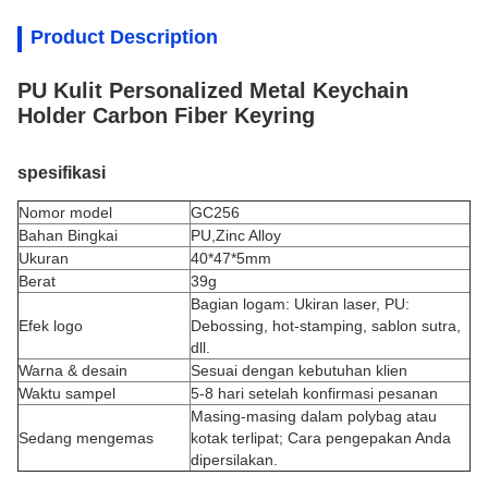
Product Description
PU Kulit Personalized Metal Keychain
Holder Carbon Fiber Keyring
spesifikasi
Nomor model
GC256
Bahan Bingkai
PU,
Zinc Alloy
Ukuran
40*47*5mm
Berat
39g
Bagian logam: Ukiran laser, PU:
Efek logo
Debossing, hot-stamping, sablon sutra,
dll.
Warna & desain
Sesuai dengan kebutuhan klien
Waktu sampel
5-8 hari setelah konfirmasi pesanan
Masing-masing dalam polybag atau
Sedang mengemas
kotak terlipat; Cara pengepakan Anda
dipersilakan.