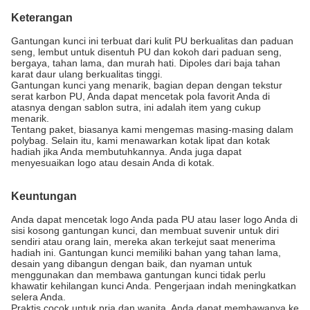
Keterangan
Gantungan kunci ini terbuat dari kulit PU berkualitas dan paduan
seng, lembut untuk disentuh PU dan kokoh dari paduan seng,
bergaya, tahan lama, dan murah hati. Dipoles dari baja tahan
karat daur ulang berkualitas tinggi.
Gantungan kunci yang menarik, bagian depan dengan tekstur
serat karbon PU, Anda dapat mencetak pola favorit Anda di
atasnya dengan sablon sutra, ini adalah item yang cukup
menarik.
Tentang paket, biasanya kami mengemas masing-masing dalam
polybag. Selain itu, kami menawarkan kotak lipat dan kotak
hadiah jika Anda membutuhkannya. Anda juga dapat
menyesuaikan logo atau desain Anda di kotak.
Keuntungan
Anda dapat mencetak logo Anda pada PU atau laser logo Anda di
sisi kosong gantungan kunci, dan membuat suvenir untuk diri
sendiri atau orang lain, mereka akan terkejut saat menerima
hadiah ini. Gantungan kunci memiliki bahan yang tahan lama,
desain yang dibangun dengan baik, dan nyaman untuk
menggunakan dan membawa gantungan kunci tidak perlu
khawatir kehilangan kunci Anda. Pengerjaan indah meningkatkan
selera Anda.
Praktis cocok untuk pria dan wanita. Anda dapat membawanya ke