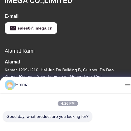
IMEGA CO.,LIMITED
E-mail
sales8@imega.cn
Alamat Kami
Alamat
Kamar 1209-1210, Hai Jun Da Building B, Guizhou Da Dao
Zhong, Ronggui, Shunde, Foshan, Guangdong, Cina
Emma
tel
86-15816904632
4:26 PM
Good day, what product are you looking for?
Kebijakan Privasi
|
Sitemap