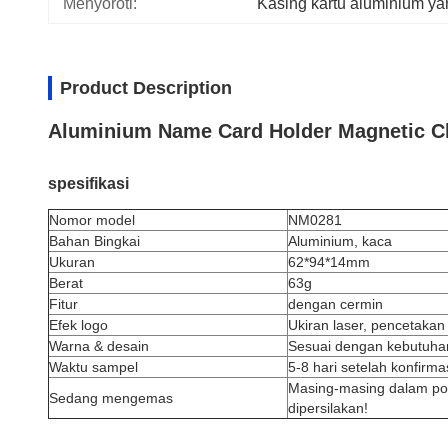
Menyoroti:
Kasing kartu aluminium ya
Product Description
Aluminium Name Card Holder Magnetic Cl
spesifikasi
Nomor model
NM0281
Bahan Bingkai
Aluminium, kaca
Ukuran
62*94*14mm
Berat
63g
Fitur
dengan cermin
Efek logo
Ukiran laser, pencetakan
Warna & desain
Sesuai dengan kebutuhan
Waktu sampel
5-8 hari setelah konfirm
Masing-masing dalam po
Sedang mengemas
dipersilakan!