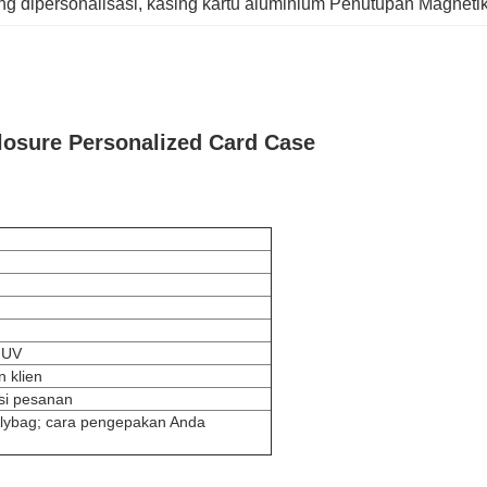
ng dipersonalisasi
, 
kasing kartu aluminium Penutupan Magneti
osure Personalized Card Case
 UV
 klien
asi pesanan
lybag; cara pengepakan Anda