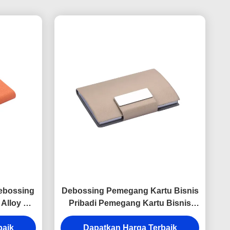
ebossing
Debossing Pemegang Kartu Bisnis
 Alloy Pu
Pribadi Pemegang Kartu Bisnis
rtu
Logam Paduan Seng
baik
Dapatkan Harga Terbaik