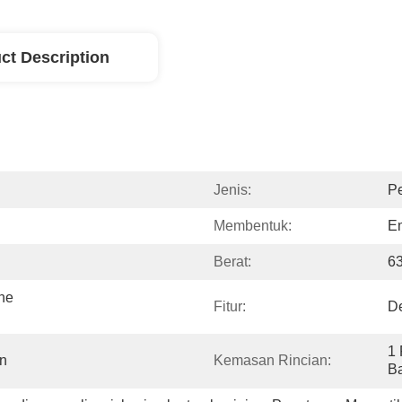
ct Description
Jenis:
P
Membentuk:
E
Berat:
6
e 
Fitur:
D
1 
an
Kemasan Rincian:
Ba