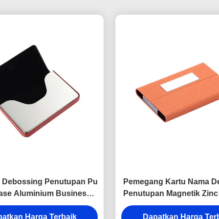
 Debossing Penutupan Pu
Pemegang Kartu Nama D
ase Aluminium Business
Penutupan Magnetik Zinc
Holder Digital Printing
Kulit Pemegang Ka
atkan Harga Terbaik
Dapatkan Harga Ter