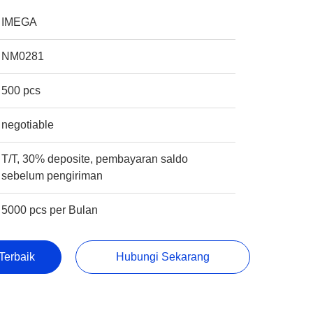
IMEGA
NM0281
500 pcs
negotiable
T/T, 30% deposite, pembayaran saldo
sebelum pengiriman
5000 pcs per Bulan
Terbaik
Hubungi Sekarang