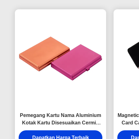
Pemegang Kartu Nama Aluminium
Magnetic
Kotak Kartu Disesuaikan Cermin
Card C
Persegi Panjang
Card 
Dapatkan Harga Terbaik
Dap