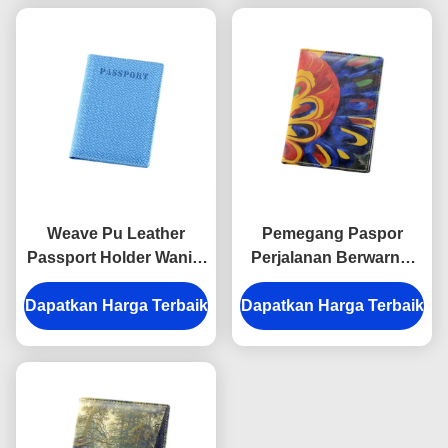
Weave Pu Leather
Pemegang Paspor
Passport Holder Wanita
Perjalanan Berwarna-
Hadiah Iklan Persegi
warni Pola Cetak
Dapatkan Harga Terbaik
Panjang
Dapatkan Harga Terbaik
Dompet Sampul Paspor
Pribadi