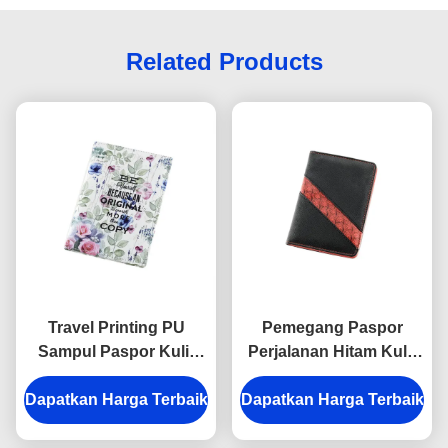
Related Products
Travel Printing PU
Pemegang Paspor
Sampul Paspor Kulit
Perjalanan Hitam Kulit
Timbul Logo Dompet
PU Pola Salib yang
Dapatkan Harga Terbaik
Paspor Pribadi
Dapatkan Harga Terbaik
dipersonalisasi