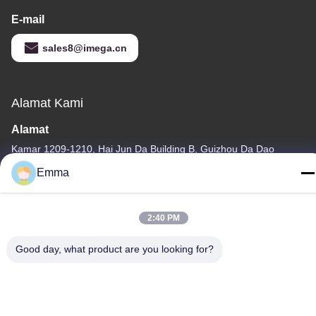
E-mail
sales8@imega.cn
Alamat Kami
Alamat
Kamar 1209-1210, Hai Jun Da Building B, Guizhou Da Dao
Zhong, Ronggui, Shunde, Foshan, Guangdong, Cina
Emma
tel
86-15816904632
2:40 PM
Good day, what product are you looking for?
Kebijakan Privasi
|
Sitemap