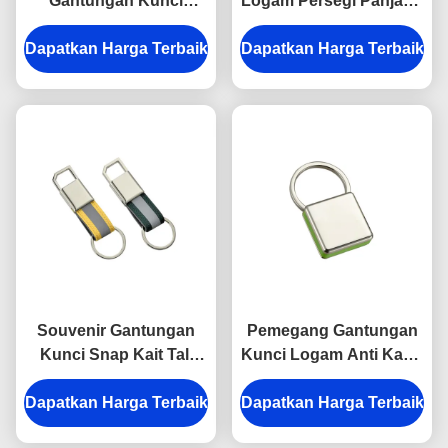
Gantungan Kunci
Logam Persegi Panjang
Logam Gantungan
Pemegang Laser
Dapatkan Harga Terbaik
Kunci Perak
Dapatkan Harga Terbaik
Engraving Kanvas
Elektroplating
Hadiah Souvenir
Souvenir Gantungan
Pemegang Gantungan
Kunci Snap Kait Tali
Kunci Logam Anti Karat
Logam Tebal 9mm Tebal
Warna-warni Snap Hook
Dapatkan Harga Terbaik
Kanvas Terang
Dapatkan Harga Terbaik
Gantungan Kunci
Plastik Persegi