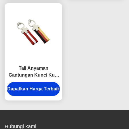
Tali Anyaman
Gantungan Kunci Kulit
Persegi Panjang
Dapatkan Harga Terbaik
Gantungan Kunci Besi
Warna Pantone
Hubungi kami