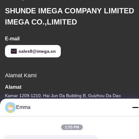
SHUNDE IMEGA COMPANY LIMITED
IMEGA CO.,LIMITED
E-mail
sales8@imega.cn
Alamat Kami
Alamat
Kamar 1209-1210, Hai Jun Da Building B, Guizhou Da Dao
Zhong, Ronggui, Shunde, Foshan, Guangdong, Cina
Emma
tel
86-15816904632
1:55 PM