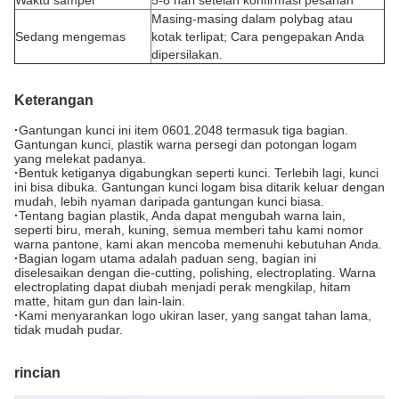
Waktu sampel
5-8 hari setelah konfirmasi pesanan
Masing-masing dalam polybag atau
Sedang mengemas
kotak terlipat; Cara pengepakan Anda
dipersilakan.
Keterangan
·
Gantungan kunci ini item 0601.2048 termasuk tiga bagian.
Gantungan kunci, plastik warna persegi dan potongan logam
yang melekat padanya.
·
Bentuk ketiganya digabungkan seperti kunci. Terlebih lagi, kunci
ini bisa dibuka. Gantungan kunci logam bisa ditarik keluar dengan
mudah, lebih nyaman daripada gantungan kunci biasa.
·
Tentang bagian plastik, Anda dapat mengubah warna lain,
seperti biru, merah, kuning, semua memberi tahu kami nomor
warna pantone, kami akan mencoba memenuhi kebutuhan Anda.
·
Bagian logam utama adalah paduan seng, bagian ini
diselesaikan dengan die-cutting, polishing, electroplating. Warna
electroplating dapat diubah menjadi perak mengkilap, hitam
matte, hitam gun dan lain-lain.
·
Kami menyarankan logo ukiran laser, yang sangat tahan lama,
tidak mudah pudar.
rincian