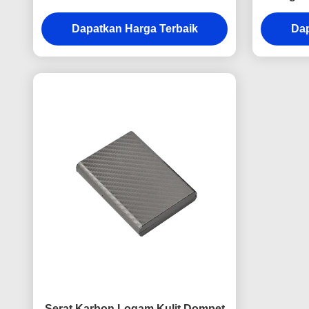
Pencetakan UV Kulit PU
Log
Dapatkan Harga Terbaik
Dap
Serat Karbon Logam Kulit Dompet