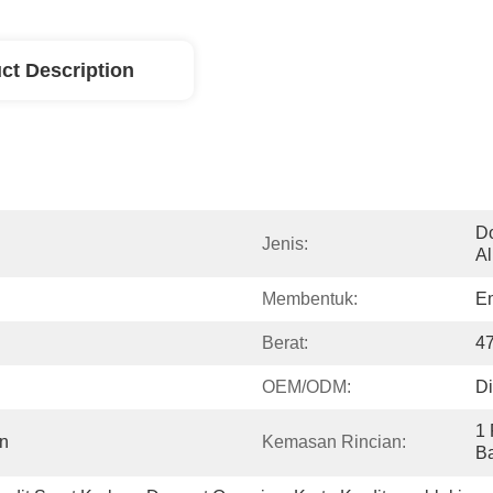
ct Description
Do
Jenis:
A
Membentuk:
E
Berat:
4
OEM/ODM:
Di
1 
an
Kemasan Rincian:
Ba