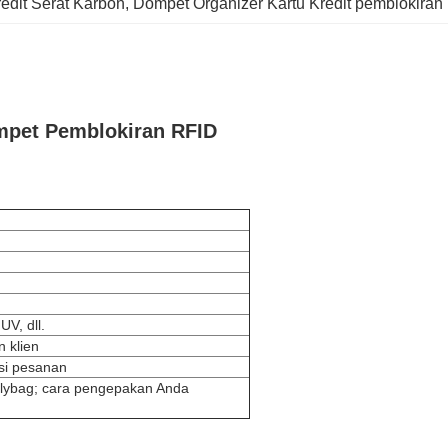
edit Serat Karbon
, 
Dompet Organizer Kartu Kredit pemblokiran
mpet Pemblokiran RFID
UV, dll.
 klien
asi pesanan
lybag; cara pengepakan Anda