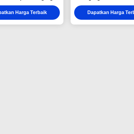
am Persegi Panjang
Karbon
atkan Harga Terbaik
Dapatkan Harga Ter