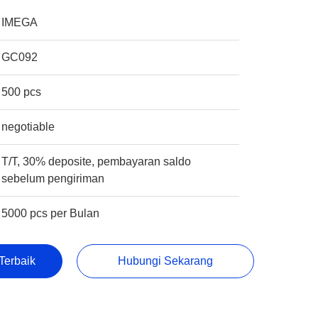
IMEGA
GC092
500 pcs
negotiable
T/T, 30% deposite, pembayaran saldo
sebelum pengiriman
5000 pcs per Bulan
Terbaik
Hubungi Sekarang