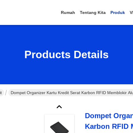
Rumah
Tentang Kita
Produk
V
Products Details
t
Dompet Organizer Kartu Kredit Serat Karbon RFID Memblokir Alu
Dompet Organi
Karbon RFID 