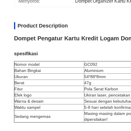
Menyoroti:
Dompet Organizer Kartu Kr
Product Description
Dompet Pengatur Kartu Kredit Logam Do
spesifikasi
Nomor model
GC092
Bahan Bingkai
Aluminium
Ukuran
54*88*8mm
Berat
47g
Fitur
Pola Serat Karbon
Efek logo
Ukiran laser, pencetakan 
Warna & desain
Sesuai dengan kebutuhan
Waktu sampel
5-8 hari setelah konfirm
Masing-masing dalam po
Sedang mengemas
dipersilakan!