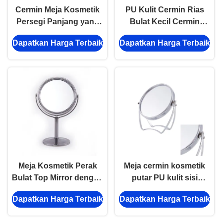
Cermin Meja Kosmetik
PU Kulit Cermin Rias
Persegi Panjang yang
Bulat Kecil Cermin
Dapat Diputar Cermin
Kosmetik Bulat yang
Dapatkan Harga Terbaik
Dapatkan Harga Terbaik
Desktop Kayu Beech 9
Dapat Diputar
X 24cm
Meja Kosmetik Perak
Meja cermin kosmetik
Bulat Top Mirror dengan
putar PU kulit sisi
Desain Disesuaikan
ganda disesuaikan
Dapatkan Harga Terbaik
Dapatkan Harga Terbaik
dengan fungsi berputar