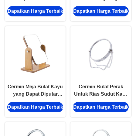
Kosmetik Lucu Dapat
Dua Sisi Cermin
Dapatkan Harga Terbaik
Dapatkan Harga Terbaik
Diputar
Desktop Kayu Bambu
Cermin Meja Bulat Kayu
Cermin Bulat Perak
yang Dapat Diputar
Untuk Rias Sudut Kaca
Rectangle Double Sided
Cermin Dua Sisi yang
Dapatkan Harga Terbaik
Dapatkan Harga Terbaik
Makeup Mirror
Dapat Diputar