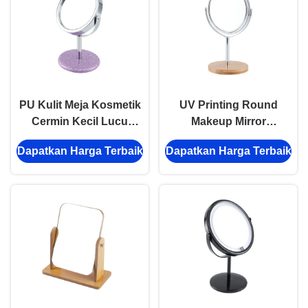
PU Kulit Meja Kosmetik
UV Printing Round
Cermin Kecil Lucu
Makeup Mirror
Compact Mirror
Rotatable Dua Sisi
Dapatkan Harga Terbaik
Dapatkan Harga Terbaik
Debossing Logo
Cermin Kaca Laser
Engraving