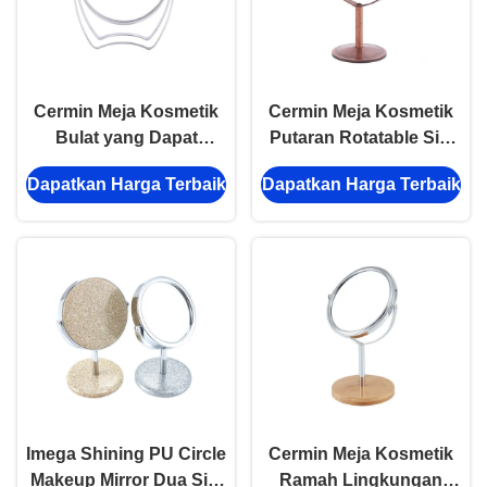
Cermin Meja Kosmetik
Cermin Meja Kosmetik
Bulat yang Dapat
Putaran Rotatable Sisi
Diputar 360 Derajat
Ganda Mini Rose Desk
Dapatkan Harga Terbaik
Dapatkan Harga Terbaik
Sudut yang Dapat
Top Mirror
Disesuaikan Perak
Imega Shining PU Circle
Cermin Meja Kosmetik
Makeup Mirror Dua Sisi
Ramah Lingkungan