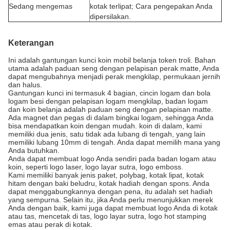
Sedang mengemas
kotak terlipat; Cara pengepakan Anda
dipersilakan.
Keterangan
Ini adalah gantungan kunci koin mobil belanja token troli. Bahan
utama adalah paduan seng dengan pelapisan perak matte, Anda
dapat mengubahnya menjadi perak mengkilap, permukaan jernih
dan halus.
Gantungan kunci ini termasuk 4 bagian, cincin logam dan bola
logam besi dengan pelapisan logam mengkilap, badan logam
dan koin belanja adalah paduan seng dengan pelapisan matte.
Ada magnet dan pegas di dalam bingkai logam, sehingga Anda
bisa mendapatkan koin dengan mudah. koin di dalam, kami
memiliki dua jenis, satu tidak ada lubang di tengah, yang lain
memiliki lubang 10mm di tengah. Anda dapat memilih mana yang
Anda butuhkan.
Anda dapat membuat logo Anda sendiri pada badan logam atau
koin, seperti logo laser, logo layar sutra, logo emboss.
Kami memiliki banyak jenis paket, polybag, kotak lipat, kotak
hitam dengan baki beludru, kotak hadiah dengan spons. Anda
dapat menggabungkannya dengan pena, itu adalah set hadiah
yang sempurna. Selain itu, jika Anda perlu menunjukkan merek
Anda dengan baik, kami juga dapat membuat logo Anda di kotak
atau tas, mencetak di tas, logo layar sutra, logo hot stamping
emas atau perak di kotak.