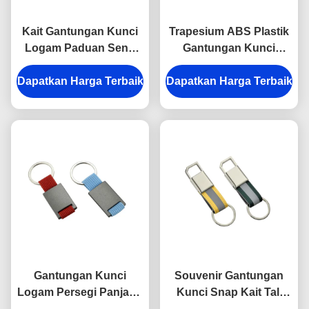
Kait Gantungan Kunci
Trapesium ABS Plastik
Logam Paduan Seng
Gantungan Kunci
Gantungan Kunci Snap
Logam Gantungan
Dapatkan Harga Terbaik
Anti Karat Terukir
Dapatkan Harga Terbaik
Kunci Perak
Gantungan Kunci
Elektroplating
Logam
Gantungan Kunci
Souvenir Gantungan
Logam Persegi Panjang
Kunci Snap Kait Tali
Pemegang Laser
Logam Tebal 9mm Tebal