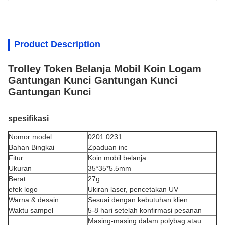
Product Description
Trolley Token Belanja Mobil Koin Logam
Gantungan Kunci Gantungan Kunci
Gantungan Kunci
spesifikasi
Nomor model
0201.0231
Bahan Bingkai
Z
paduan inc
Fitur
Koin mobil belanja
Ukuran
35*35*5.5mm
Berat
27g
efek logo
Ukiran laser, pencetakan UV
Warna & desain
Sesuai dengan kebutuhan klien
Waktu sampel
5-8 hari setelah konfirmasi pesanan
Masing-masing dalam polybag atau