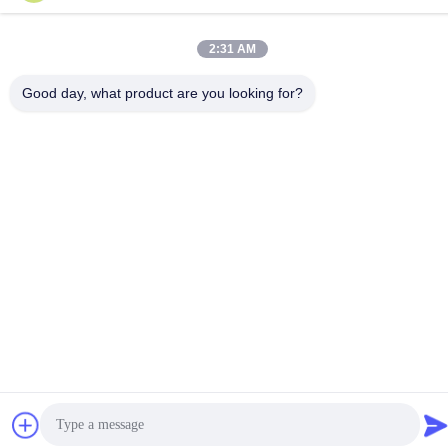
86-15816904632
2:31 AM
Good day, what product are you looking for?
Kebijakan Privasi
|
Sitemap
Cina Kualitas Baik Pemegang Gantungan Kunci Logam Pemasok.
Hak cipta © -2026 SHUNDE IMEGA COMPANY LIMITED IMEGA
CO.,LIMITED Semua hak dilindungi.