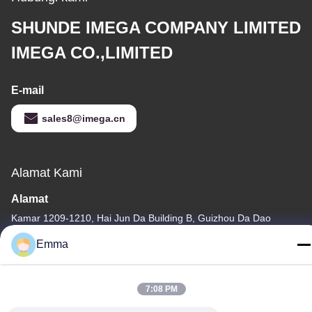
SHUNDE IMEGA COMPANY LIMITED
IMEGA CO.,LIMITED
E-mail
sales8@imega.cn
Alamat Kami
Alamat
Kamar 1209-1210, Hai Jun Da Building B, Guizhou Da Dao
Zhong, Ronggui, Shunde, Foshan, Guangdong, Cina
Emma
tel
86-15816904632
7:08 PM