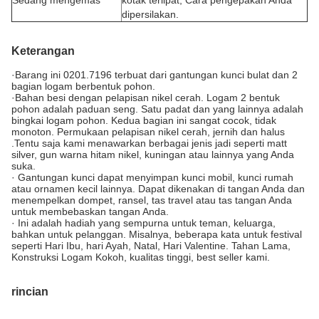
Sedang mengemas
kotak terlipat; Cara pengepakan Anda
dipersilakan.
Keterangan
·Barang ini 0201.7196 terbuat dari gantungan kunci bulat dan 2
bagian logam berbentuk pohon.
·Bahan besi dengan pelapisan nikel cerah. Logam 2 bentuk
pohon adalah paduan seng. Satu padat dan yang lainnya adalah
bingkai logam pohon. Kedua bagian ini sangat cocok, tidak
monoton. Permukaan pelapisan nikel cerah, jernih dan halus
.Tentu saja kami menawarkan berbagai jenis jadi seperti matt
silver, gun warna hitam nikel, kuningan atau lainnya yang Anda
suka.
· Gantungan kunci dapat menyimpan kunci mobil, kunci rumah
atau ornamen kecil lainnya. Dapat dikenakan di tangan Anda dan
menempelkan dompet, ransel, tas travel atau tas tangan Anda
untuk membebaskan tangan Anda.
· Ini adalah hadiah yang sempurna untuk teman, keluarga,
bahkan untuk pelanggan. Misalnya, beberapa kata untuk festival
seperti Hari Ibu, hari Ayah, Natal, Hari Valentine. Tahan Lama,
Konstruksi Logam Kokoh, kualitas tinggi, best seller kami.
rincian