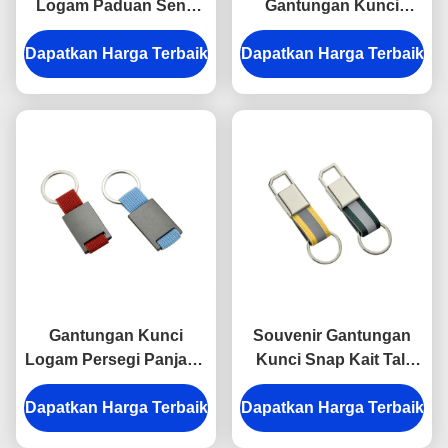
Logam Paduan Seng
Gantungan Kunci
Gantungan Kunci Snap
Logam Gantungan
Dapatkan Harga Terbaik
Anti Karat Terukir
Dapatkan Harga Terbaik
Kunci Perak
Gantungan Kunci
Elektroplating
Logam
Gantungan Kunci
Souvenir Gantungan
Logam Persegi Panjang
Kunci Snap Kait Tali
Pemegang Laser
Logam Tebal 9mm Tebal
Dapatkan Harga Terbaik
Engraving Kanvas
Dapatkan Harga Terbaik
Kanvas Terang
Hadiah Souvenir