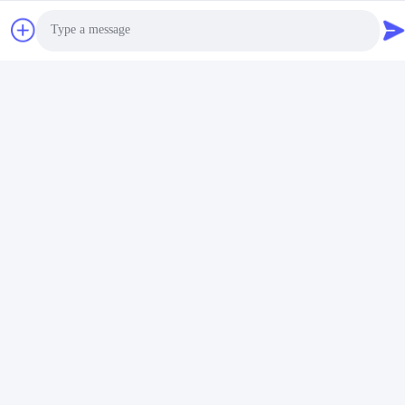
Photo
Video Call
Audio Call
Kemasan dan Pengiriman:
Kemasan dan Pengiriman Pemegang Kunci Logam
Metal Keychain Holder akan dikemas dalam kotak dengan
lapisan bubble wrap untuk perlindungan tambahan.