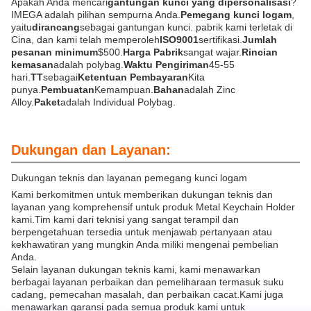
Apakah Anda mencari
gantungan kunci yang dipersonalisasi
?
IMEGA adalah pilihan sempurna Anda.
Pemegang kunci logam
,
yaitu
dirancang
sebagai gantungan kunci. pabrik kami terletak di
Cina, dan kami telah memperoleh
ISO9001
sertifikasi.
Jumlah
pesanan minimum
$500.
Harga Pabrik
sangat wajar.
Rincian
kemasan
adalah polybag.
Waktu Pengiriman
45-55
hari.
TT
sebagai
Ketentuan Pembayaran
Kita
punya.
Pembuatan
Kemampuan.
Bahan
adalah Zinc
Alloy.
Paket
adalah Individual Polybag.
Dukungan dan Layanan:
Dukungan teknis dan layanan pemegang kunci logam
Kami berkomitmen untuk memberikan dukungan teknis dan
layanan yang komprehensif untuk produk Metal Keychain Holder
kami.Tim kami dari teknisi yang sangat terampil dan
berpengetahuan tersedia untuk menjawab pertanyaan atau
kekhawatiran yang mungkin Anda miliki mengenai pembelian
Anda.
Selain layanan dukungan teknis kami, kami menawarkan
berbagai layanan perbaikan dan pemeliharaan termasuk suku
cadang, pemecahan masalah, dan perbaikan cacat.Kami juga
menawarkan garansi pada semua produk kami untuk