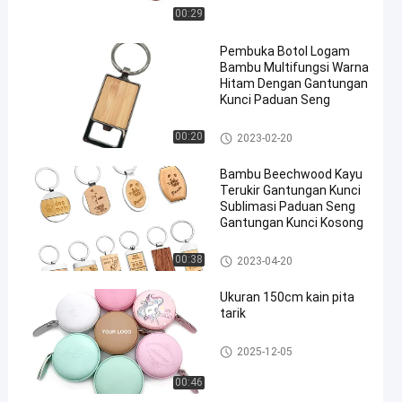
00:29
Pembuka Botol Logam
Bambu Multifungsi Warna
Hitam Dengan Gantungan
Kunci Paduan Seng
Pembuka Botol Logam
00:20
2023-02-20
Bambu Beechwood Kayu
Terukir Gantungan Kunci
Sublimasi Paduan Seng
Gantungan Kunci Kosong
Ukiran Gantungan Kunci Kayu
00:38
2023-04-20
Ukuran 150cm kain pita
tarik
Pita Pengukur yang Dapat Dita
2025-12-05
rik
00:46