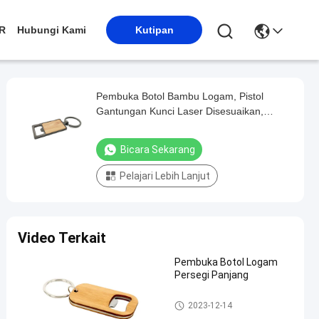
R
Hubungi Kami
Kutipan
Pembuka Botol Bambu Logam, Pistol
Gantungan Kunci Laser Disesuaikan,
Gantungan Kunci Warna Hitam
Bicara Sekarang
Pelajari Lebih Lanjut
Video Terkait
Pembuka Botol Logam
Persegi Panjang
Pembuka Botol Logam
2023-12-14